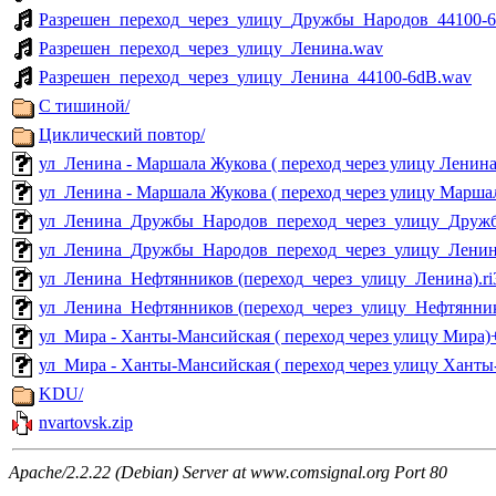
Разрешен_переход_через_улицу_Дружбы_Народов_44100-
Разрешен_переход_через_улицу_Ленина.wav
Разрешен_переход_через_улицу_Ленина_44100-6dB.wav
С тишиной/
Циклический повтор/
ул_Ленина - Маршала Жукова ( переход через улицу Ленина)
ул_Ленина - Маршала Жукова ( переход через улицу Маршал
ул_Ленина_Дружбы_Народов_переход_через_улицу_Дружб
ул_Ленина_Дружбы_Народов_переход_через_улицу_Ленина
ул_Ленина_Нефтянников (переход_через_улицу_Ленина).ri
ул_Ленина_Нефтянников (переход_через_улицу_Нефтяннико
ул_Мира - Ханты-Мансийская ( переход через улицу Мира)+
ул_Мира - Ханты-Мансийская ( переход через улицу Ханты
KDU/
nvartovsk.zip
Apache/2.2.22 (Debian) Server at www.comsignal.org Port 80